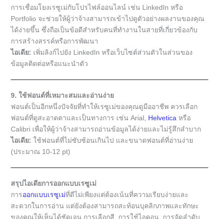
การเชื่อมโยงเรซูเม่กับโปรไฟล์ออนไลน์ เช่น LinkedIn หรือ
Portfolio จะช่วยให้ผู้ว่าจ้างสามารถเข้าไปดูตัวอย่างผลงานของคุณ
ได้ง่ายขึ้น ซึ่งถือเป็นข้อดีสำหรับคนที่ทำงานในสายที่เกี่ยวข้องกับ
การสร้างสรรค์หรือการพัฒนา
ไอเดีย:
เพิ่มลิงก์ไปยัง LinkedIn หรือเว็บไซต์ส่วนตัวในส่วนของ
ข้อมูลติดต่อหรือแนะนำตัว
9. ใช้ฟอนต์ที่เหมาะสมและอ่านง่าย
ฟอนต์เป็นอีกหนึ่งปัจจัยที่ทำให้เรซูเม่ของคุณดูมืออาชีพ ควรเลือก
ฟอนต์ที่ดูสะอาดตาและเป็นทางการ เช่น Arial,
Helvetica
หรือ
Calibri เพื่อให้ผู้ว่าจ้างสามารถอ่านข้อมูลได้ง่ายและไม่รู้สึกลำบาก
ไอเดีย:
ใช้ฟอนต์ที่ไม่ซับซ้อนเกินไป และขนาดฟอนต์ที่อ่านง่าย
(ประมาณ 10-12 pt)
สรุปไอเดียการออกแบบเรซูเม่
การ
ออกแบบเรซูเม่
ที่ดีไม่เพียงแต่ต้องเน้นที่ความเรียบง่ายและ
สะดวกในการอ่าน แต่ยังต้องสามารถสะท้อนบุคลิกภาพและทักษะ
ของคุณให้เห็นได้ชัดเจน การเลือกสี, การใช้ไอคอน, การจัดลำดับ